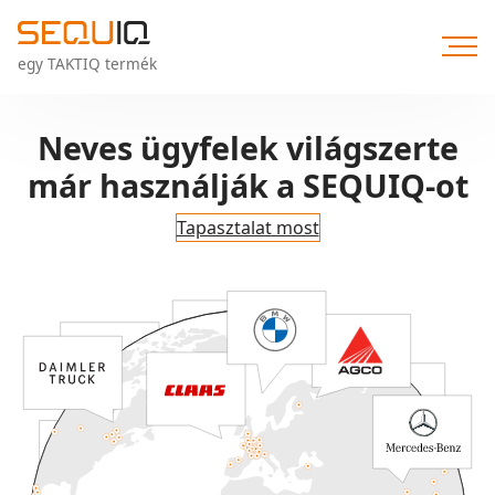
Direkt
zum
Inhalt
egy TAKTIQ termék
Neves ügyfelek világszerte
már használják a SEQUIQ-ot
Tapasztalat most