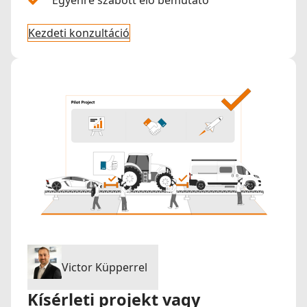
Egyénre szabott élő bemutató
Kezdeti konzultáció
Victor Küpperrel
Kísérleti projekt vagy