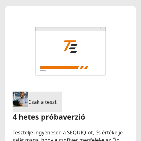
Csak a teszt
4 hetes próbaverzió
Tesztelje ingyenesen a SEQUIQ-ot, és értékelje
saját maga, hogy a szoftver megfelel-e az Ön